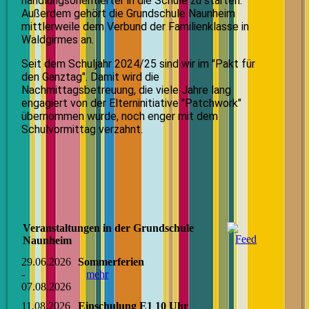
handlungsorientierter in die Schule zu starten.
Außerdem gehört die Grundschule Naunheim
mittlerweile dem Verbund der Familienklasse in
Waldgirmes an.
Seit dem Schuljahr 2024/25 sind wir im "Pakt für
den Ganztag". Damit wird die
Nachmittagsbetreuung, die viele Jahre lang
engagiert von der Elterninitiative "Patchwork"
übernommen wurde, noch enger mit dem
Schulvormittag verzahnt.
Veranstaltungen in der Grundschule
Naunheim
29.06.2026
Sommerferien
-
mehr
07.08.2026
11.08.2026
Einschulung E1 10 Uhr