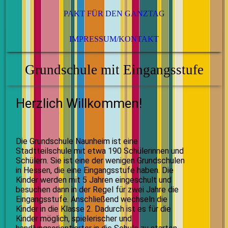
PAKT FÜR DEN GANZTAG
IMPRESSUM/KONTAKT
Grundschule mit Eingangsstufe
Herzlich Willkommen!
Die Grundschule Naunheim ist eine
Stadtteilschule mit etwa 190 Schülerinnen und
Schülern.
Sie ist eine der wenigen Grundschulen
in Hessen, die eine Eingangsstufe haben. Die
Kinder werden mit 5 Jahren eingeschult und
besuchen dann in der Regel für zwei Jahre die
Eingangsstufe. Anschließend wechseln die
Kinder in die Klasse 2. Dadurch ist es für die
Kinder möglich, spielerischer und